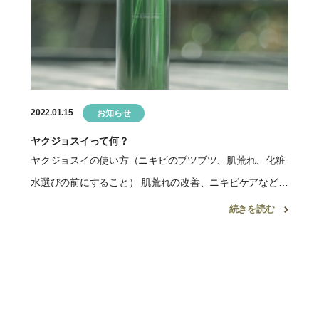
2022.01.15
お知らせ
ヤクジョスイって何？
ヤクジョスイの使い方（ニキビのブツブツ、肌荒れ、化粧
水選びの前にすること） 肌荒れの改善、ニキビケアなど、
お肌のお手入れには欠かせないアイテムです♡ そもそもお
続きを読む
肌のお手入れしてる方には、いつものやり方やルーティン
がありま […]