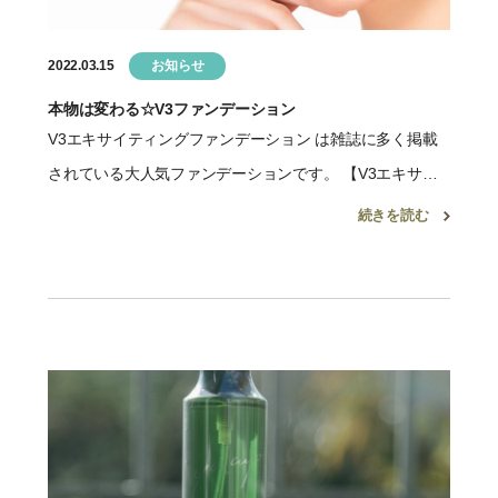
2022.03.15
お知らせ
本物は変わる☆V3ファンデーション
V3エキサイティングファンデーション は雑誌に多く掲載
されている大人気ファンデーションです。 【V3エキサイ
ティングファンデーションとは】 天然※1針状水光注射フ
続きを読む
ァンデーション心地よい刺激でフェイシャルマネージメン
ト肌に […]