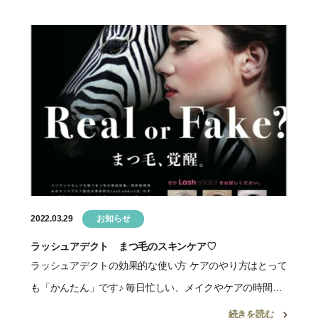
2022.03.29
お知らせ
ラッシュアデクト まつ毛のスキンケア♡
ラッシュアデクトの効果的な使い方 ケアのやり方はとって
も「かんたん」です♪ 毎日忙しい、メイクやケアの時間が
少ないあなたに「ピッタリ」 ラッシュアディクトを「1日
続きを読む