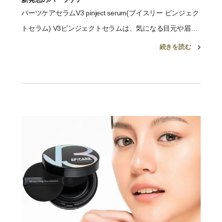
パーツケアセラムV3 pinject serum(ブイスリー ピンジェク
トセラム) V3ピンジェクトセラムは、気になる目元や眉
間、ほうれい線周り、口元周りに効果的です。 イノスピキ
続きを読む
ュールの肌刺激と肌弾力のことを考えて処方 […]