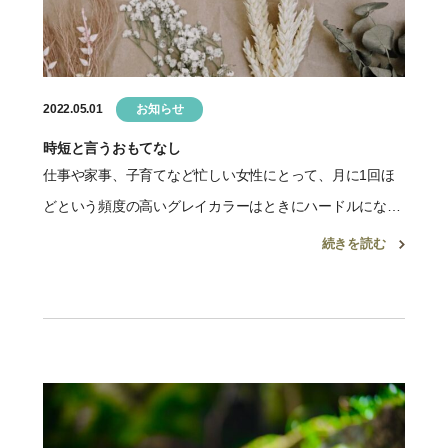
2022.05.01
お知らせ
時短と言うおもてなし
仕事や家事、子育てなど忙しい女性にとって、月に1回ほ
どという頻度の高いグレイカラーはときにハードルになっ
てしまうことも。そんな多忙な女性たちに向けて、クイッ
続きを読む
クカラーを提案します。 昨今できるだけサロンでの施術時
間を短縮し […]